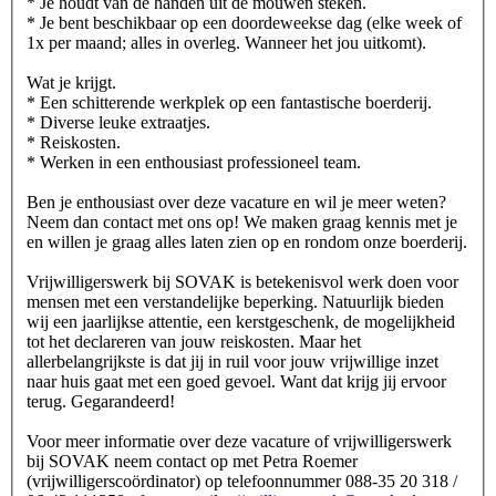
* Je houdt van de handen uit de mouwen steken.
* Je bent beschikbaar op een doordeweekse dag (elke week of
1x per maand; alles in overleg. Wanneer het jou uitkomt).
Wat je krijgt.
* Een schitterende werkplek op een fantastische boerderij.
* Diverse leuke extraatjes.
* Reiskosten.
* Werken in een enthousiast professioneel team.
Ben je enthousiast over deze vacature en wil je meer weten?
Neem dan contact met ons op! We maken graag kennis met je
en willen je graag alles laten zien op en rondom onze boerderij.
Vrijwilligerswerk bij SOVAK is betekenisvol werk doen voor
mensen met een verstandelijke beperking. Natuurlijk bieden
wij een jaarlijkse attentie, een kerstgeschenk, de mogelijkheid
tot het declareren van jouw reiskosten. Maar het
allerbelangrijkste is dat jij in ruil voor jouw vrijwillige inzet
naar huis gaat met een goed gevoel. Want dat krijg jij ervoor
terug. Gegarandeerd!
Voor meer informatie over deze vacature of vrijwilligerswerk
bij SOVAK neem contact op met Petra Roemer
(vrijwilligerscoördinator) op telefoonnummer 088-35 20 318 /