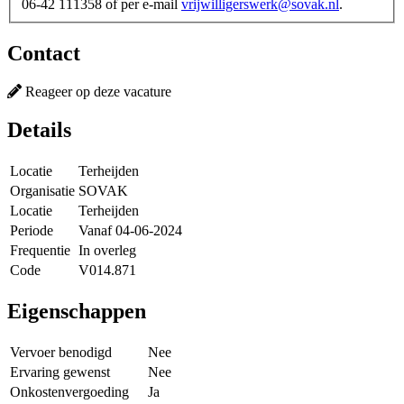
06-42 111358 of per e-mail
vrijwilligerswerk@sovak.nl
.
Contact
Reageer op deze vacature
Details
Locatie
Terheijden
Organisatie
SOVAK
Locatie
Terheijden
Periode
Vanaf 04-06-2024
Frequentie
In overleg
Code
V014.871
Eigenschappen
Vervoer benodigd
Nee
Ervaring gewenst
Nee
Onkostenvergoeding
Ja